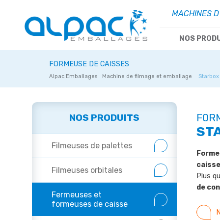
MACHINES D
NOS PROD
FORMEUSE DE CAISSES
Alpac Emballages
Machine de filmage et emballage
Starbox
NOS PRODUITS
FOR
ST
Filmeuses de palettes
Formez
caiss
Filmeuses orbitales
Plus q
de co
Fermeuses et
formeuses de caisse
N