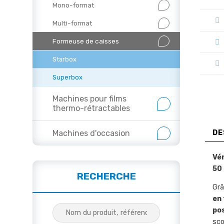
Mono-format
Multi-format
Formeuse de caisses
Starbox
Superbox
Machines pour films
thermo-rétractables
Machines d'occasion
DE
Vé
50
RECHERCHE
Gr
en
pos
sco