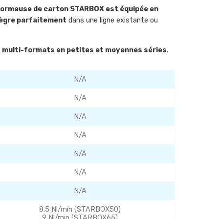
 formeuse de carton STARBOX est équipée en
ègre parfaitement
dans une ligne existante ou
multi-formats en petites et moyennes séries
.
N/A
N/A
N/A
N/A
N/A
N/A
N/A
8.5 Nl/min (STARBOX50)
9 Nl/min (STARBOX65)