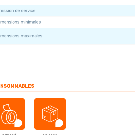
ression de service
imensions minimales
imensions maximales
NSOMMABLES