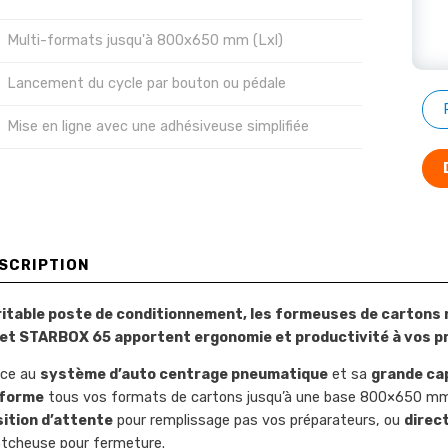
Multi-formats jusqu'à 800x650 mm (Lxl)
Lancement du cycle par bouton ou pédale
Mise en ligne avec une adhésiveuse simplifiée
SCRIPTION
ritable poste de conditionnement, les formeuses de carton
 et STARBOX 65 apportent ergonomie et productivité à vos
âce au
système d’auto centrage pneumatique
et sa
grande ca
 forme
tous vos formats de cartons jusqu’à une base 800×650 mm (
ition d’attente
pour remplissage pas vos préparateurs, ou
direc
tcheuse pour fermeture.