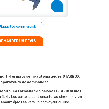
Plaquette commerciale
DEMANDER UN DEVIS
s multi-formats semi-automatiques STARBOX
 préparateurs de commandes
.
pacité
,
La formeuse de caisses STARBOX met
Lxl). Les cartons sont ensuite, au choix :
mis en
tement éjectés
vers un convoyeur ou une