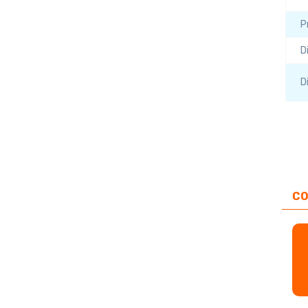
P
D
D
CO