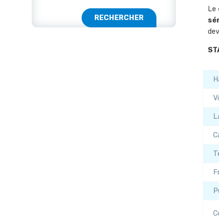
Le
sér
dev
ST
H
V
L
C
T
F
P
C