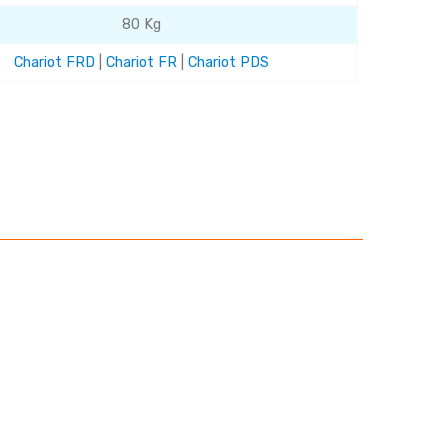
80 Kg
Chariot FRD
|
Chariot FR
|
Chariot PDS
tes
Film
Coiffes
palette