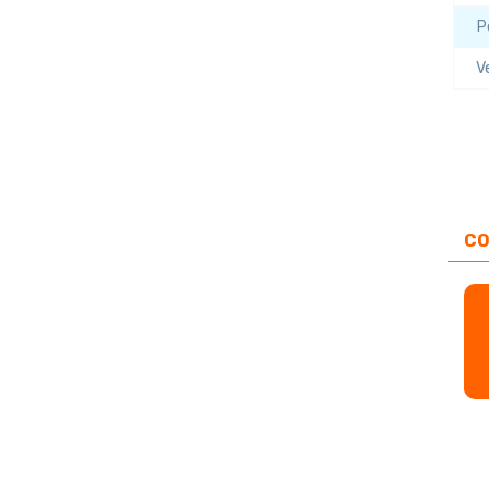
P
V
CO
Palettes
Film
Coiffes
palette