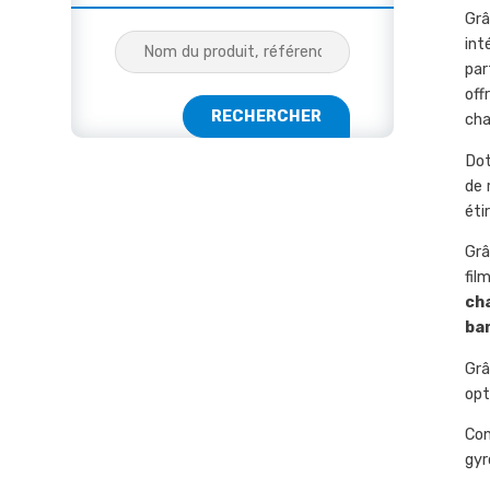
Grâ
int
par
off
cha
Dot
de 
éti
Grâ
fil
cha
ba
Grâ
opt
Con
gyr