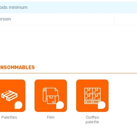
oids minimum
ersion
NSOMMABLES
Palettes
Film
Coiffes
Palet
palette