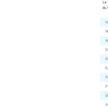
Le 
du 
V
N
A
D
D
E
H
P
D
H