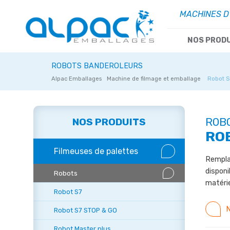
MACHINES D
NOS PROD
ROBOTS BANDEROLEURS
Alpac Emballages
Machine de filmage et emballage
Robot S
NOS PRODUITS
ROB
RO
Filmeuses de palettes
Rempla
disponi
Robots
matérie
Robot S7
N
Robot S7 STOP & GO
Robot Master plus