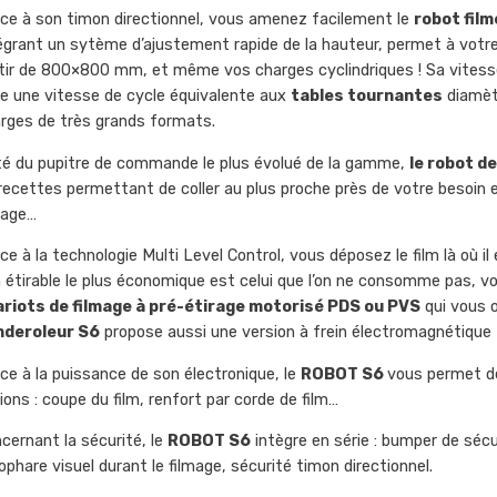
ce à son timon directionnel, vous amenez facilement le
robot fil
égrant un sytème d’ajustement rapide de la hauteur, permet à vot
tir de 800×800 mm, et même vos charges cyclindriques ! Sa vit
re une vitesse de cycle équivalente aux
tables tournantes
diamèt
rges de très grands formats.
é du pupitre de commande le plus évolué de la gamme,
le robot d
recettes permettant de coller au plus proche près de votre besoin en
rage…
ce à la technologie Multi Level Control, vous déposez le film là où il 
m étirable le plus économique est celui que l’on ne consomme pas, 
riots de filmage à pré-étirage motorisé PDS ou PVS
qui vous o
nderoleur S6
propose aussi une version à frein électromagnétique 
ce à la puissance de son électronique, le
ROBOT S6
vous permet de
ions : coupe du film, renfort par corde de film…
cernant la sécurité, le
ROBOT S6
intègre en série : bumper de séc
ophare visuel durant le filmage, sécurité timon directionnel.